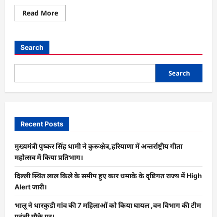
Read
Read More
more
about
भालू
ने
धारकुडी
Search
गांव
की
7
महिलाओं
Search
को
किया
घायल
,वन
विभाग
की
टीम
Recent Posts
पहुंची
मौके
पर।
मुख्यमंत्री पुष्कर सिंह धामी ने कुरूक्षेत्र,हरियाणा में अन्तर्राष्ट्रीय गीता
महोत्सव में किया प्रतिभाग।
दिल्ली स्थित लाल किले के समीप हुए कार धमाके के दृष्टिगत राज्य में High
Alert जारी।
भालू ने धारकुडी गांव की 7 महिलाओं को किया घायल ,वन विभाग की टीम
पहुंची मौके पर।