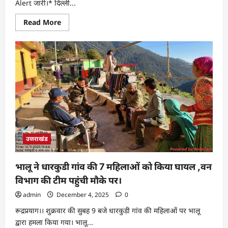
Alert जारी।* दिल्ली...
Read
Read More
more
about
दिल्ली
स्थित
लाल
किले
के
समीप
हुए
कार
धमाके
के
दृष्टिगत
राज्य
में
High
उत्तराखंड
Alert
जारी।
भालू ने धारकुडी गांव की 7 महिलाओं को किया घायल ,वन
विभाग की टीम पहुंची मौके पर।
admin
December 4, 2025
0
रूद्रप्रयाग।। शुक्रवार की सुबह 9 बजे धारकुडी गांव की महिलाओं पर भालू
द्वारा हमला किया गया। भालू...