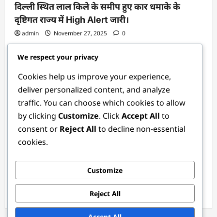
दिल्ली स्थित लाल किले के समीप हुए कार धमाके के
दृष्टिगत राज्य में High Alert जारी।
admin
November 27, 2025
0
We respect your privacy
Cookies help us improve your experience,
deliver personalized content, and analyze
traffic. You can choose which cookies to allow
by clicking
Customize
. Click
Accept All
to
consent or
Reject All
to decline non-essential
उत्तराखंड
cookies.
भालू ने धारकुडी गांव की 7 महिलाओं को किया घायल ,वन
Customize
विभाग की टीम पहुंची मौके पर।
Reject All
admin
December 4, 2025
0
Accept All